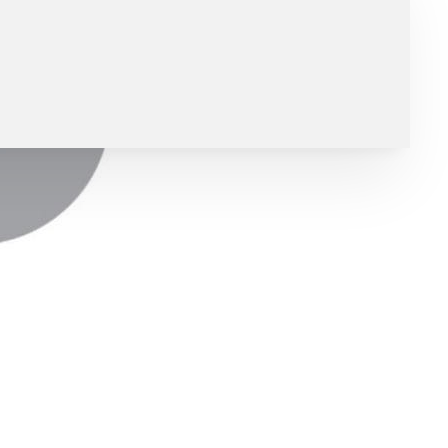
Mitgliedschaft
News
nnen & Fahrer
stand
hte