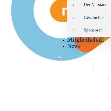
Der Vorstand
Geschichte
Sponsoren
Mitgliedschaft
News
Fahrdienst
Fahrpläne
Gr
Eu