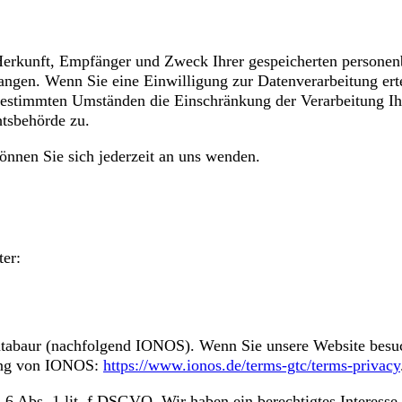
r Herkunft, Empfänger und Zweck Ihrer gespeicherten persone
ngen. Wenn Sie eine Einwilligung zur Datenverarbeitung ertei
bestimmten Umständen die Einschränkung der Verarbeitung I
htsbehörde zu.
nnen Sie sich jederzeit an uns wenden.
ter:
tabaur (nachfolgend IONOS). Wenn Sie unsere Website besuch
rung von IONOS:
https://www.ionos.de/terms-gtc/terms-privacy
Abs. 1 lit. f DSGVO. Wir haben ein berechtigtes Interesse a