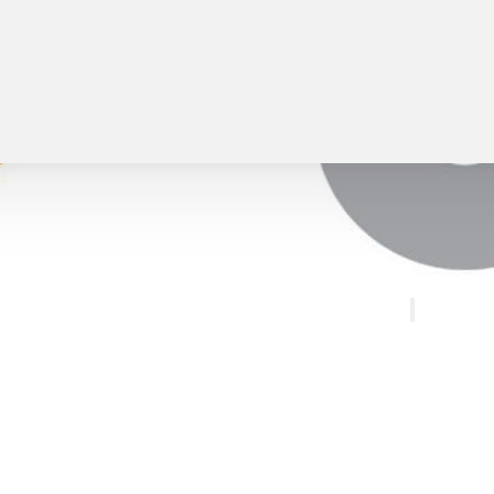
Unser Bus
Verein
Fahreri
iesberg
Der Vor
lenfluglinie
Geschic